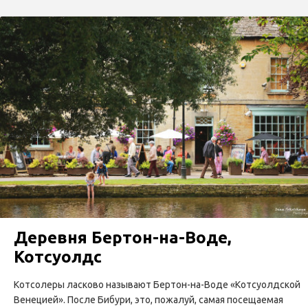
Деревня Бертон-на-Воде,
Котсуолдс
Котсолеры ласково называют Бертон-на-Воде «Котсуолдской
Венецией». После Бибури, это, пожалуй, самая посещаемая